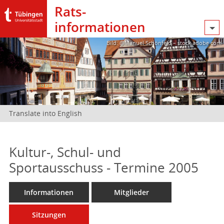
Rats­
informationen
Bild: @Manuel Schönfeld – stock.adobe.com
Translate into English
Kultur-, Schul- und
Sportausschuss - Termine 2005
Informationen
Mitglieder
Sitzungen