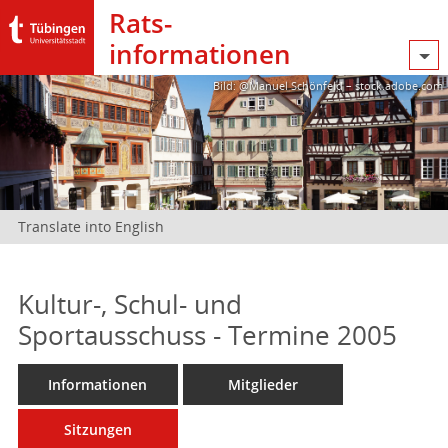
Rats­
informationen
Bild: @Manuel Schönfeld – stock.adobe.com
Translate into English
Kultur-, Schul- und
Sportausschuss - Termine 2005
Informationen
Mitglieder
Sitzungen