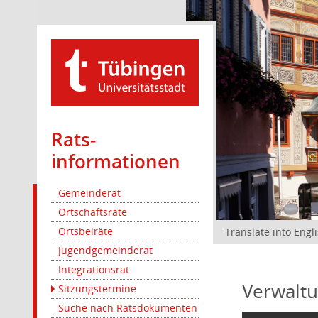
Rats­
informationen
Gemeinderat
Ortschaftsräte
Ortsbeiräte
Translate into Engl
Jugendgemeinderat
Integrationsrat
Verwaltu
Sitzungstermine
Suche nach Ratsdokumenten