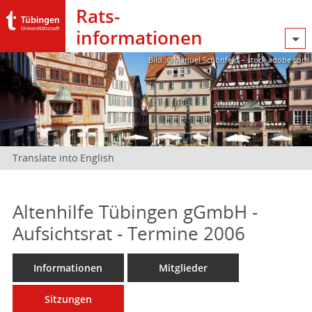
Rats­
informationen
Bild: @Manuel Schönfeld – stock.adobe.com
Translate into English
Altenhilfe Tübingen gGmbH -
Aufsichtsrat - Termine 2006
Informationen
Mitglieder
Sitzungen