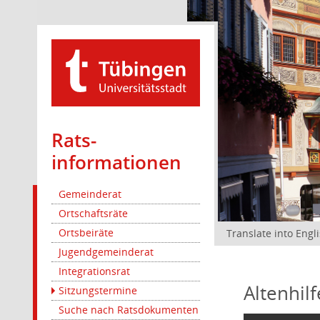
Rats­
informationen
Gemeinderat
Ortschaftsräte
Ortsbeiräte
Translate into Engl
Jugendgemeinderat
Integrationsrat
Altenhil
Sitzungstermine
Suche nach Ratsdokumenten