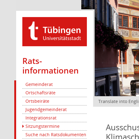
Rats­
informationen
Gemeinderat
Ortschaftsräte
Ortsbeiräte
Translate into Engl
Jugendgemeinderat
Integrationsrat
Ausschus
Sitzungstermine
Klimasc
Suche nach Ratsdokumenten