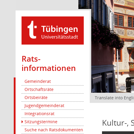
Rats­
informationen
Gemeinderat
Ortschaftsräte
Ortsbeiräte
Translate into Engl
Jugendgemeinderat
Integrationsrat
Kultur-,
Sitzungstermine
Suche nach Ratsdokumenten