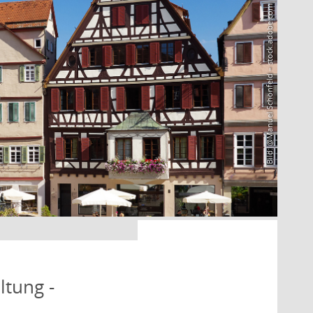
Bild: @Manuel Schönfeld – stock.adobe.com
ltung -