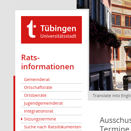
Rats­
informationen
Gemeinderat
Ortschaftsräte
Ortsbeiräte
Translate into Engl
Jugendgemeinderat
Integrationsrat
Ausschus
Sitzungstermine
Termine
Suche nach Ratsdokumenten