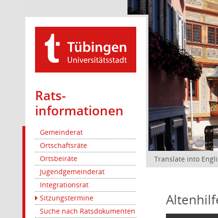
Rats­
informationen
Gemeinderat
Ortschaftsräte
Ortsbeiräte
Translate into Engl
Jugendgemeinderat
Integrationsrat
Altenhil
Sitzungstermine
Suche nach Ratsdokumenten