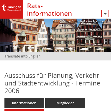
Rats­
informationen
Bild: @Manuel Schönfeld – stock.adobe.com
Translate into English
Ausschuss für Planung, Verkehr
und Stadtentwicklung - Termine
2006
Informationen
Mitglieder