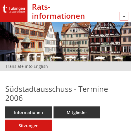
Rats­
informationen
Bild: @Manuel Schönfeld – stock.adobe.com
Translate into English
Südstadtausschuss - Termine
2006
Informationen
Mitglieder
Sitzungen