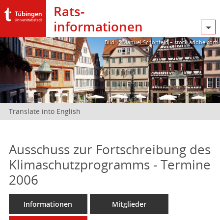
Rats­
informationen
Bild: @Manuel Schönfeld – stock.adobe.com
Translate into English
Ausschuss zur Fortschreibung des
Klimaschutzprogramms - Termine
2006
Informationen
Mitglieder