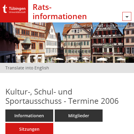
Rats­
informationen
Bild: @Manuel Schönfeld – stock.adobe.com
Translate into English
Kultur-, Schul- und
Sportausschuss - Termine 2006
Informationen
Mitglieder
Sitzungen