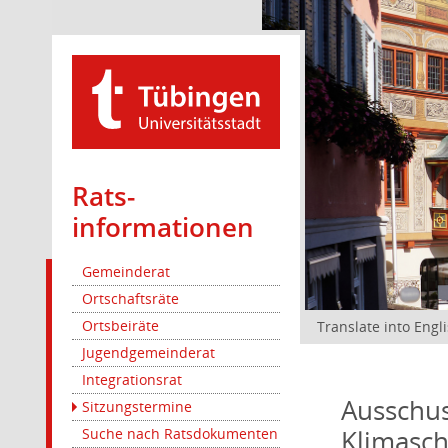
Rats­
informationen
Gemeinderat
Ortschaftsräte
Ortsbeiräte
Translate into Engl
Jugendgemeinderat
Integrationsrat
Ausschus
Sitzungstermine
Klimasc
Suche nach Ratsdokumenten