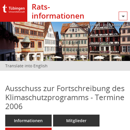
Rats­
informationen
Bild: @Manuel Schönfeld – stock.adobe.com
Translate into English
Ausschuss zur Fortschreibung des
Klimaschutzprogramms - Termine
2006
Informationen
Mitglieder