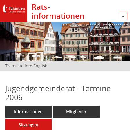
Rats­
informationen
Bild: @Manuel Schönfeld – stock.adobe.com
Translate into English
Jugendgemeinderat - Termine
2006
Informationen
Mitglieder
Sitzungen