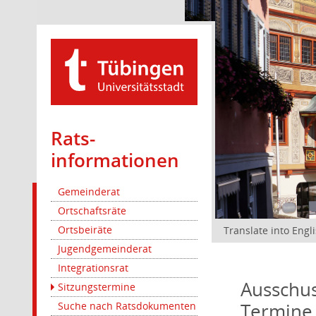
Rats­
informationen
Gemeinderat
Ortschaftsräte
Ortsbeiräte
Translate into Engl
Jugendgemeinderat
Integrationsrat
Ausschus
Sitzungstermine
Termine
Suche nach Ratsdokumenten