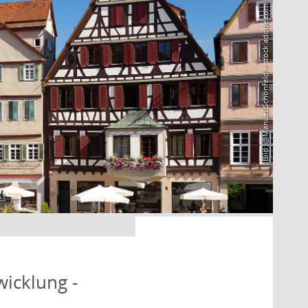
Bild: @Manuel Schönfeld – stock.adobe.com
icklung -