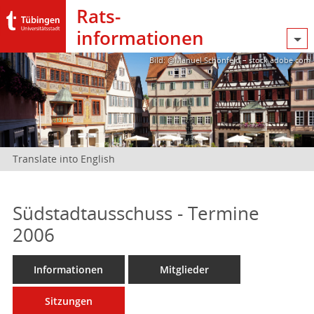
Rats­
informationen
Bild: @Manuel Schönfeld – stock.adobe.com
Translate into English
Südstadtausschuss - Termine
2006
Informationen
Mitglieder
Sitzungen