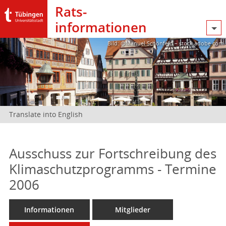
Rats­
informationen
Bild: @Manuel Schönfeld – stock.adobe.com
Translate into English
Ausschuss zur Fortschreibung des
Klimaschutzprogramms - Termine
2006
Informationen
Mitglieder