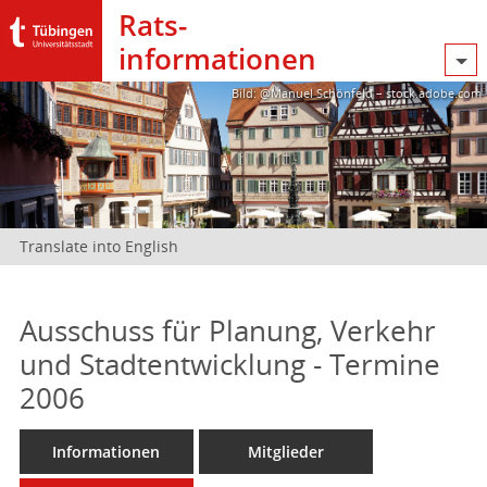
Rats­
informationen
Bild: @Manuel Schönfeld – stock.adobe.com
Translate into English
Ausschuss für Planung, Verkehr
und Stadtentwicklung - Termine
2006
Informationen
Mitglieder