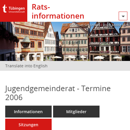
Rats­
informationen
Bild: @Manuel Schönfeld – stock.adobe.com
Translate into English
Jugendgemeinderat - Termine
2006
Informationen
Mitglieder
Sitzungen