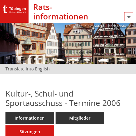
Rats­
informationen
Bild: @Manuel Schönfeld – stock.adobe.com
Translate into English
Kultur-, Schul- und
Sportausschuss - Termine 2006
Informationen
Mitglieder
Sitzungen