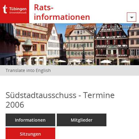
Rats­
informationen
Bild: @Manuel Schönfeld – stock.adobe.com
Translate into English
Südstadtausschuss - Termine
2006
Informationen
Mitglieder
Sitzungen