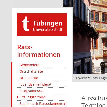
Rats­
informationen
Gemeinderat
Ortschaftsräte
Ortsbeiräte
Translate into Engl
Jugendgemeinderat
Integrationsrat
Ausschus
Sitzungstermine
Termine
Suche nach Ratsdokumenten