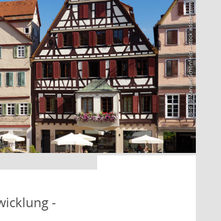
Bild: @Manuel Schönfeld – stock.adobe.com
icklung -