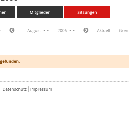
nen
Mitglieder
Sitzungen
August
2006
Aktuell
Grem
 gefunden.
Datenschutz
Impressum