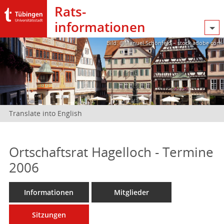
Rats­
informationen
Bild: @Manuel Schönfeld – stock.adobe.com
Translate into English
Ortschaftsrat Hagelloch - Termine
2006
Informationen
Mitglieder
Sitzungen