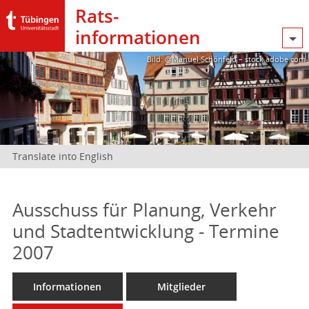
Rats­
informationen
Bild: @Manuel Schönfeld – stock.adobe.com
Translate into English
Ausschuss für Planung, Verkehr
und Stadtentwicklung - Termine
2007
Informationen
Mitglieder