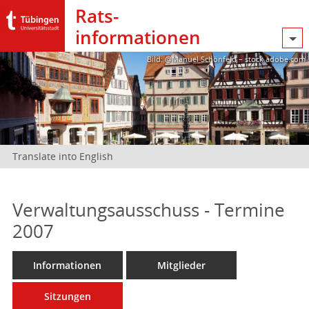
Rats­
informationen
Bild: @Manuel Schönfeld – stock.adobe.com
Translate into English
Verwaltungsausschuss - Termine
2007
Informationen
Mitglieder
Sitzungen