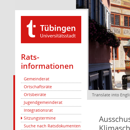
Rats­
informationen
Gemeinderat
Ortschaftsräte
Ortsbeiräte
Translate into Engl
Jugendgemeinderat
Integrationsrat
Ausschus
Sitzungstermine
Klimasc
Suche nach Ratsdokumenten