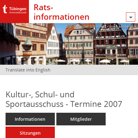
Rats­
informationen
Bild: @Manuel Schönfeld – stock.adobe.com
Translate into English
Kultur-, Schul- und
Sportausschuss - Termine 2007
Informationen
Mitglieder
Sitzungen