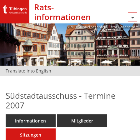
Rats­
informationen
Bild: @Manuel Schönfeld – stock.adobe.com
Translate into English
Südstadtausschuss - Termine
2007
Informationen
Mitglieder
Sitzungen