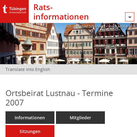
Rats­
informationen
Bild: @Manuel Schönfeld – stock.adobe.com
Translate into English
Ortsbeirat Lustnau - Termine
2007
Informationen
Mitglieder
Sitzungen