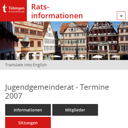
Rats­
informationen
Bild: @Manuel Schönfeld – stock.adobe.com
Translate into English
Jugendgemeinderat - Termine
2007
Informationen
Mitglieder
Sitzungen