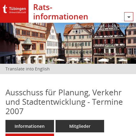
Rats­
informationen
Bild: @Manuel Schönfeld – stock.adobe.com
Translate into English
Ausschuss für Planung, Verkehr
und Stadtentwicklung - Termine
2007
Informationen
Mitglieder