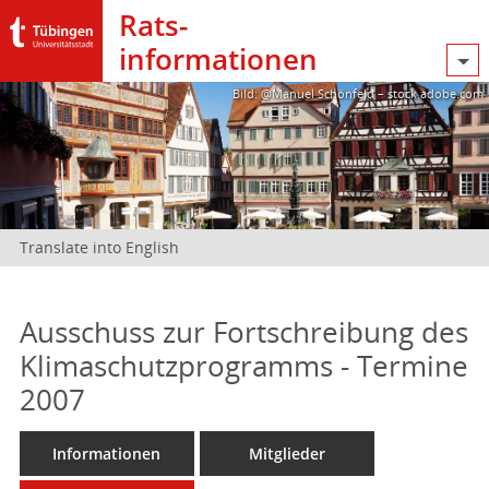
Rats­
informationen
Bild: @Manuel Schönfeld – stock.adobe.com
Translate into English
Ausschuss zur Fortschreibung des
Klimaschutzprogramms - Termine
2007
Informationen
Mitglieder