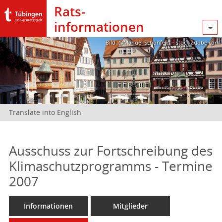
Rats­
informationen
Bild: @Manuel Schönfeld – stock.adobe.com
Translate into English
Ausschuss zur Fortschreibung des
Klimaschutzprogramms - Termine
2007
Informationen
Mitglieder