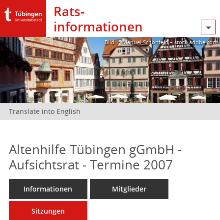
Rats­
informationen
Bild: @Manuel Schönfeld – stock.adobe.com
Translate into English
Altenhilfe Tübingen gGmbH -
Aufsichtsrat - Termine 2007
Informationen
Mitglieder
Sitzungen