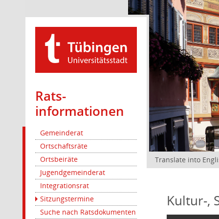
Rats­
informationen
Gemeinderat
Ortschaftsräte
Ortsbeiräte
Translate into Engl
Jugendgemeinderat
Integrationsrat
Kultur-,
Sitzungstermine
Suche nach Ratsdokumenten