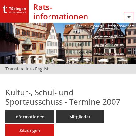
Rats­
informationen
Bild: @Manuel Schönfeld – stock.adobe.com
Translate into English
Kultur-, Schul- und
Sportausschuss - Termine 2007
Informationen
Mitglieder
Sitzungen