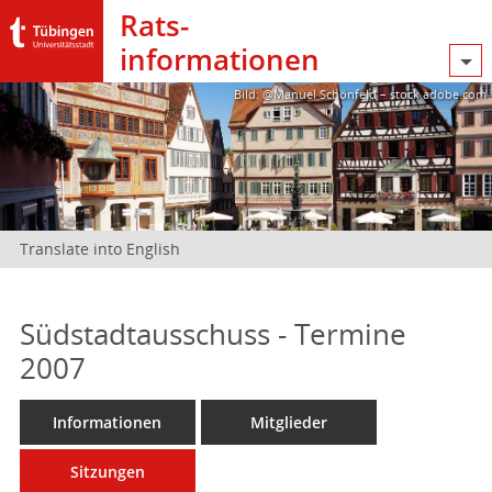
Rats­
informationen
Bild: @Manuel Schönfeld – stock.adobe.com
Translate into English
Südstadtausschuss - Termine
2007
Informationen
Mitglieder
Sitzungen