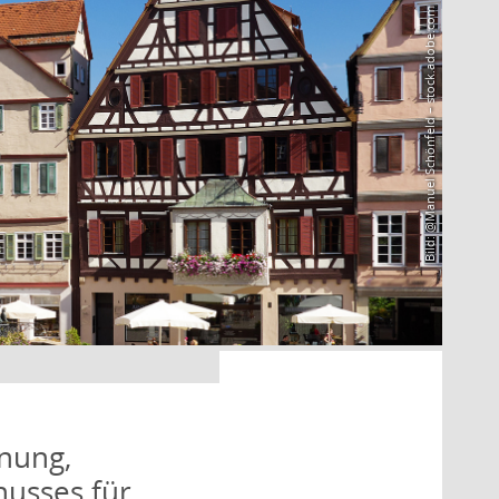
Bild: @Manuel Schönfeld – stock.adobe.com
nung,
husses für