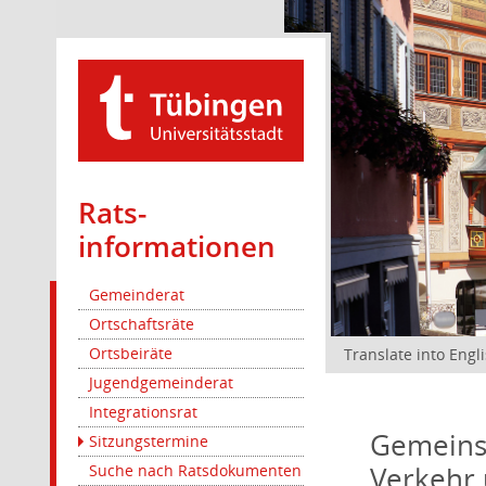
Rats­
informationen
Gemeinderat
Ortschaftsräte
Ortsbeiräte
Translate into Engl
Jugendgemeinderat
Integrationsrat
Gemeinsa
Sitzungstermine
Verkehr 
Suche nach Ratsdokumenten