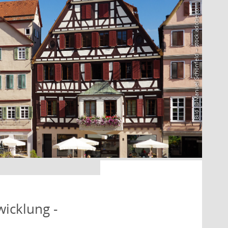
Bild: @Manuel Schönfeld – stock.adobe.com
icklung -