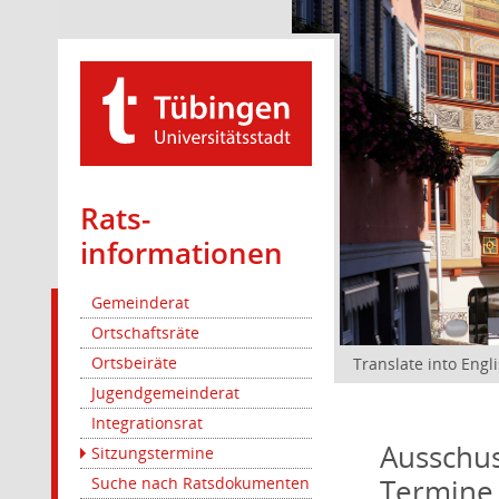
Rats­
informationen
Gemeinderat
Ortschaftsräte
Ortsbeiräte
Translate into Engl
Jugendgemeinderat
Integrationsrat
Ausschus
Sitzungstermine
Termine
Suche nach Ratsdokumenten