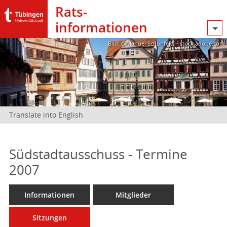
Rats­
informationen
Bild: @Manuel Schönfeld – stock.adobe.com
Translate into English
Südstadtausschuss - Termine
2007
Informationen
Mitglieder
Sitzungen