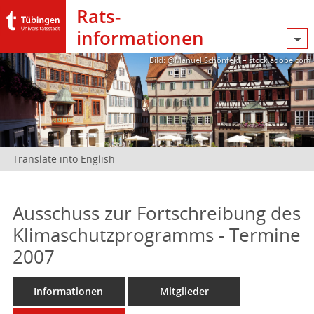
Rats­
informationen
Bild: @Manuel Schönfeld – stock.adobe.com
Translate into English
Ausschuss zur Fortschreibung des
Klimaschutzprogramms - Termine
2007
Informationen
Mitglieder