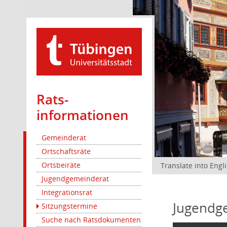
Rats­
informationen
Gemeinderat
Ortschaftsräte
Ortsbeiräte
Translate into Engl
Jugendgemeinderat
Integrationsrat
Jugendg
Sitzungstermine
Suche nach Ratsdokumenten