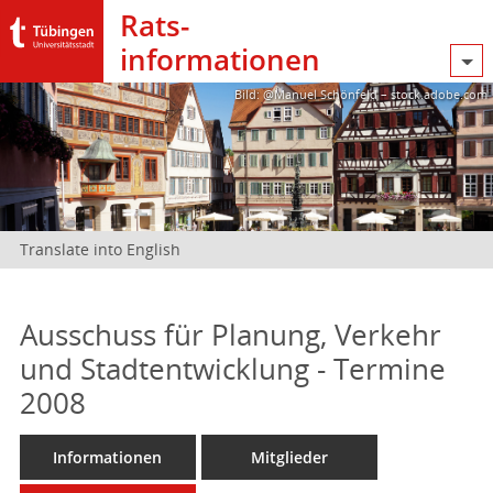
Rats­
informationen
Bild: @Manuel Schönfeld – stock.adobe.com
Translate into English
Ausschuss für Planung, Verkehr
und Stadtentwicklung - Termine
2008
Informationen
Mitglieder