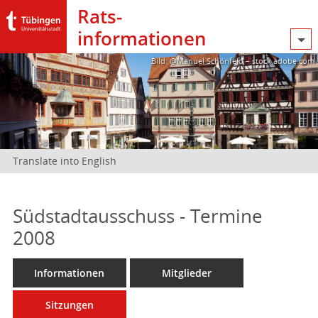
Rats­
informationen
Bild: @Manuel Schönfeld – stock.adobe.com
Translate into English
Südstadtausschuss - Termine
2008
Informationen
Mitglieder
Sitzungen