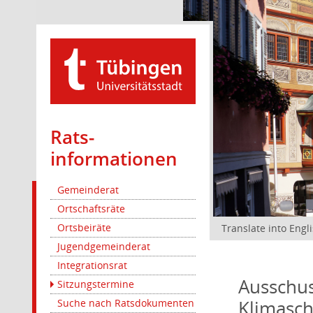
Rats­
informationen
Gemeinderat
Ortschaftsräte
Ortsbeiräte
Translate into Engl
Jugendgemeinderat
Integrationsrat
Ausschus
Sitzungstermine
Klimasc
Suche nach Ratsdokumenten