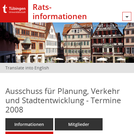
Rats­
informationen
Bild: @Manuel Schönfeld – stock.adobe.com
Translate into English
Ausschuss für Planung, Verkehr
und Stadtentwicklung - Termine
2008
Informationen
Mitglieder