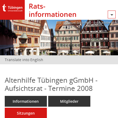
Rats­
informationen
Bild: @Manuel Schönfeld – stock.adobe.com
Translate into English
Altenhilfe Tübingen gGmbH -
Aufsichtsrat - Termine 2008
Informationen
Mitglieder
Sitzungen