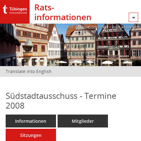
Rats­
informationen
Bild: @Manuel Schönfeld – stock.adobe.com
Translate into English
Südstadtausschuss - Termine
2008
Informationen
Mitglieder
Sitzungen